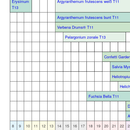
Erysimum
Argyranthemum frutescens weiß T11
T13
Argyranthemum frutescens bunt T11
Verbena Drums® T11
Pelargonium zonale T13
Confetti Garde
Salvia My
Heliotropi
Helic
Fuchsia Bella T11
D
A
8
9
10
11
12
13
14
15
16
17
18
19
20
21
22
2