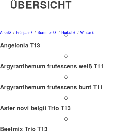
ÜBERSICHT
Alle
/
Frühjahr
/
Sommer
/
Herbst
/
Winter
52
6
38
6
6
Angelonia T13
Argyranthemum frutescens weiß T11
Argyranthemum frutescens bunt T11
Aster novi belgii Trio T13
Beetmix Trio T13