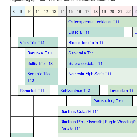
8
9
10
11
12
13
14
15
16
17
18
19
20
21
22
2
Osteospermum ecklonis T11
Diascia T11
C
Viola Trio T13
Bidens ferulifolia T11
Ranunkel T13
Sanvitalia T11
Bellis Trio T13
Sutera cordata T11
Beetmix Trio
Nemesia Elph Serie T11
T13
Ranunkel T11
Schizanthus T13
Lavendula T11
Petunia Itsy T13
Dianthus Oskar® T11
Dianthus Pink Kisses® |
Purple Wedding®
Party® T11