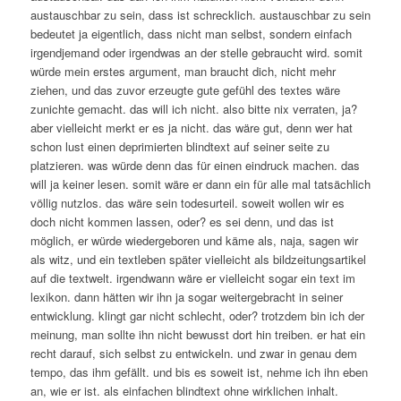
austauschbar zu sein, dass ist schrecklich. austauschbar zu sein
bedeutet ja eigentlich, dass nicht man selbst, sondern einfach
irgendjemand oder irgendwas an der stelle gebraucht wird. somit
würde mein erstes argument, man braucht dich, nicht mehr
ziehen, und das zuvor erzeugte gute gefühl des textes wäre
zunichte gemacht. das will ich nicht. also bitte nix verraten, ja?
aber vielleicht merkt er es ja nicht. das wäre gut, denn wer hat
schon lust einen deprimierten blindtext auf seiner seite zu
platzieren. was würde denn das für einen eindruck machen. das
will ja keiner lesen. somit wäre er dann ein für alle mal tatsächlich
völlig nutzlos. das wäre sein todesurteil. soweit wollen wir es
doch nicht kommen lassen, oder? es sei denn, und das ist
möglich, er würde wiedergeboren und käme als, naja, sagen wir
als witz, und ein textleben später vielleicht als bildzeitungsartikel
auf die textwelt. irgendwann wäre er vielleicht sogar ein text im
lexikon. dann hätten wir ihn ja sogar weitergebracht in seiner
entwicklung. klingt gar nicht schlecht, oder? trotzdem bin ich der
meinung, man sollte ihn nicht bewusst dort hin treiben. er hat ein
recht darauf, sich selbst zu entwickeln. und zwar in genau dem
tempo, das ihm gefällt. und bis es soweit ist, nehme ich ihn eben
an, wie er ist. als einfachen blindtext ohne wirklichen inhalt.